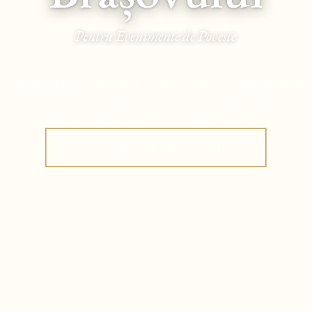
Pentru Evenimente de Poveste
 Center este o locatie premium pentru nunti si evenimente in Ghi
cu capacitate pentru pana la 350 de invitati, catering all-inclusive, g
ceremonie si cazare pentru miri - disponibila din 2015.
VERIFICĂ DISPONIBILITATEA