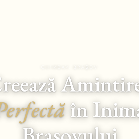
GHIMBAV, BRAȘOV
reează Amintir
Perfectă
în Inim
Brașovului