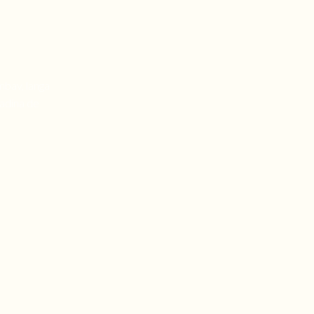
mbav, langa
radina de