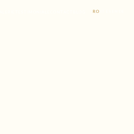
RO
IT
ES
EN
DE
|
|
|
|
ALERIE
TESTIMONIALE
CONTACT
BLOG